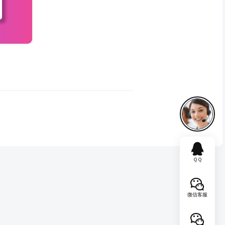
ＱＱ
微信客服