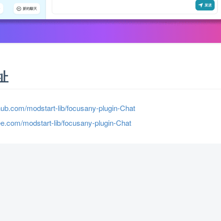
址
thub.com/modstart-lib/focusany-plugin-Chat
tee.com/modstart-lib/focusany-plugin-Chat