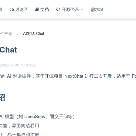
载
讨论区
文档
开源代码
需求墙
插件推荐
AI对话 Chat
Chat
6-01-30 10:01:29
 AI 对话插件，基于开源项目 NextChat 进行二次开发，适用于 Foc
绍
AI 模型（如 DeepSeek、通义千问等）
功能，界面简洁易用
计，易于集成和扩展