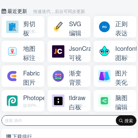
最近更新
快速迭代，后台可同步更新
剪切
SVG
正则
板
提供剪切板管理功能
编辑
强大的在线SVG矢量图形编辑工具
表达
正则表达式生成器插件，支持正则表达式生成
器
式生
地图
JsonCrack
Iconfont
成器
标注
地图标注工具，支持地址搜索、标记管理和标签分类功能
可视
JsonCrack，将 JSON 数据转换为交互式图表
图标
提供iconfont图标库搜索和下载功能
化
库
Fabric
渐变
图片
图片
支持图片编辑的设计器
背景
渐变背景图片生成器，支持自定义颜色、方向和导出功能
美化
在线截图美化工具，支持添加批注，裁剪，局部放大等，并预设各社媒尺寸和导出高清图
设计
生成
Photopea
tldraw
脑图
器
提供PhotoShop在线编辑功能的离线应用
白板
支持tldraw白板内容编辑，图片导出png、svg等功能
编辑
脑图编辑器，支持导入导出多种格式
器
搜索
下载排行