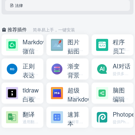
法律
推荐插件
简单易上手，一键安装
Markdown
图片
程序
微信
强大的Markdown微信编辑器，支持多种排版风格
贴图
粘贴图片到桌面，支持拖拽、缩放、旋转等
员工
基于 Ctool 的程序员工具箱
排版
具箱
正则
渐变
AI对话
工具
表达
正则表达式生成器插件，支持正则表达式生成
背景
渐变背景图片生成器，支持自定义颜色、方向和导出功能
提供多种模型支持的AI对话插件，包括 DeepSeek、通义千问
式生
生成
tldraw
超级
脑图
成器
器
白板
支持tldraw白板内容编辑，图片导出png、svg等功能
Markdown
强大的Markdown编辑器，从文本与图片创建笔记
编辑
脑图编辑器，支持导入导出多种格式
器
翻译
速算
Photop
通用翻译，支持屏幕快速选词翻译
本
支持常见简单运算的计算稿纸
提供PhotoShop在线编辑功能的离线应用