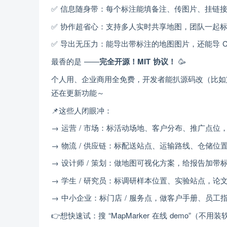
✅ 信息随身带：每个标注能填备注、传图片、挂链接
✅ 协作超省心：支持多人实时共享地图，团队一起标客
✅ 导出无压力：能导出带标注的地图图片，还能导 C
最香的是 ——
完全开源！MIT 协议！
🥳
个人用、企业商用全免费，开发者能扒源码改（比如
还在更新功能～
📌这些人闭眼冲：
→ 运营 / 市场：标活动场地、客户分布、推广点位
→ 物流 / 供应链：标配送站点、运输路线、仓储位
→ 设计师 / 策划：做地图可视化方案，给报告加带
→ 学生 / 研究员：标调研样本位置、实验站点，论
→ 中小企业：标门店 / 服务点，做客户手册、员工
👉想快速试：搜 “MapMarker 在线 demo”（不