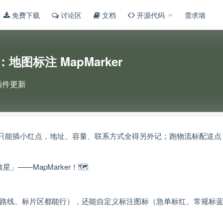
免费下载
讨论区
文档
开源代码
需求墙
3：地图标注 MapMarker
插件更新
地图只能插小红点，地址、容量、联系方式全得另外记；跑物流标配送点
」——MapMarker！🗺️
店、标路线、标片区都能行），还能自定义标注图标（急单标红、常规标