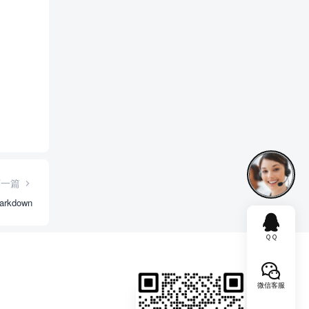
下一篇
rkdown
ＱＱ
微信客服