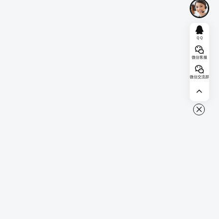
ＱＱ
微信客服
微信交流群
FocusAny
智能AI办公助理，可以使用 Alt / Option+空格 一键唤起，通过插件快
速安装，可以扩展出非常多的功能。